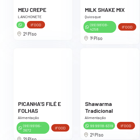
MEU CREPE
MILK SHAKE MIX
LANCHONETE
Quiosque
IFOOD
(99) 98108-
IFOOD
4258
2º Piso
1º Piso
PICANHA’S FILÉ E
Shawarma
FOLHAS
Tradicional
Alimentação
Alimentação
(99) 99196-
99 99118-6319
IFOOD
IFOOD
3672
2º Piso
2º Piso