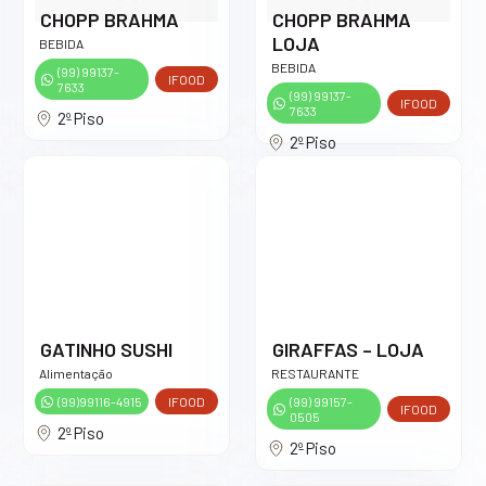
CHOPP BRAHMA
CHOPP BRAHMA
LOJA
BEBIDA
BEBIDA
(99) 99137-
IFOOD
7633
(99) 99137-
IFOOD
7633
2º Piso
2º Piso
GATINHO SUSHI
GIRAFFAS – LOJA
Alimentação
RESTAURANTE
(99)99116-4915
IFOOD
(99) 99157-
IFOOD
0505
2º Piso
2º Piso