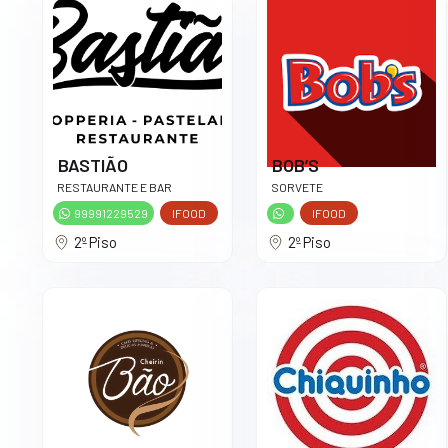
BASTIÃO
BOB’S
RESTAURANTE E BAR
SORVETE
99991229529
IFOOD
IFOOD
2º Piso
2º Piso