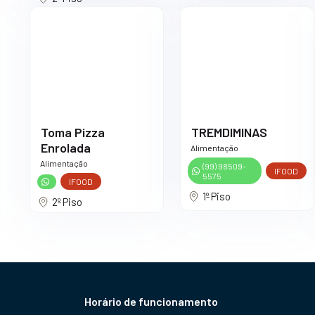
Toma Pizza
TREMDIMINAS
Enrolada
Alimentação
Alimentação
(99) 98509-
IFOOD
5575
IFOOD
1º Piso
2º Piso
Horário de funcionamento