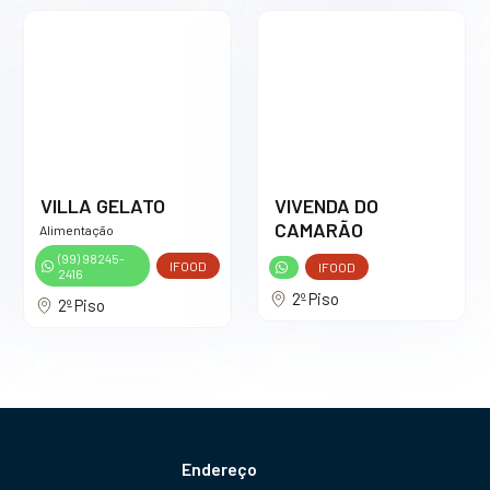
VILLA GELATO
VIVENDA DO
CAMARÃO
Alimentação
(99) 98245-
IFOOD
IFOOD
2416
2º Piso
2º Piso
Endereço