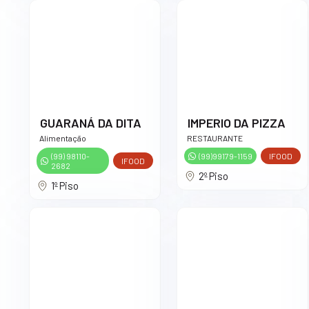
GUARANÁ DA DITA
IMPERIO DA PIZZA
Alimentação
RESTAURANTE
(99) 98110-
(99)99179-1159
IFOOD
IFOOD
2682
2º Piso
1º Piso