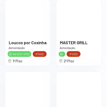
Loucos por Coxinha
MASTER GRILL
Alimentação
Aimentação
99 8201-4702
IFOOD
IFOOD
1º Piso
2º Piso