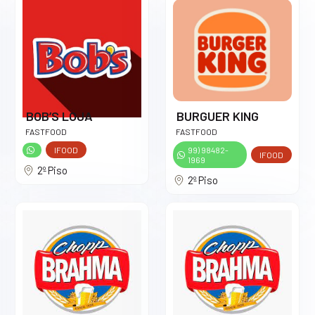
BOB’S LOJA
BURGUER KING
FASTFOOD
FASTFOOD
IFOOD
99) 98482-
IFOOD
1969
2º Piso
2º Piso