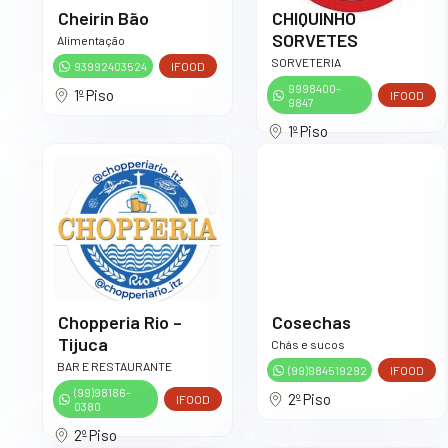
Cheirin Bão
CHIQUINHO
SORVETES
Alimentação
SORVETERIA
93992403524
IFOOD
9998400-
1º Piso
IFOOD
9847
1º Piso
Chopperia Rio –
Cosechas
Tijuca
Chás e sucos
BAR E RESTAURANTE
(99)984519292
IFOOD
(99)98186-
2º Piso
IFOOD
0380
2º Piso