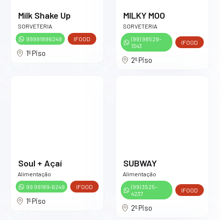
Milk Shake Up
MILKY MOO
SORVETERIA
SORVETERIA
99991896249
IFOOD
(99) 98528-
IFOOD
1343
1º Piso
2º Piso
Soul + Açaí
SUBWAY
Alimentação
Alimentação
99 99189‑6249
IFOOD
(99) 3525-
IFOOD
4237
1º Piso
2º Piso