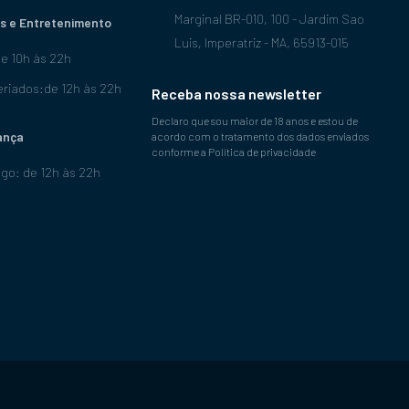
Marginal BR-010, 100 - Jardim Sao
s e Entretenimento
Luis, Imperatriz - MA, 65913-015
de 10h às 22h
riados:de 12h às 22h
Receba nossa newsletter
Declaro que sou maior de 18 anos e estou de
ança
acordo com o tratamento dos dados enviados
conforme a Política de privacidade
go: de 12h às 22h