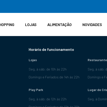
HOPPING
LOJAS
ALIMENTAÇÃO
NOVIDADES
Horário de funcionamento
Lojas
Restaurante
Seg. à sáb: de 10h às 22h
Seg. à sáb: 
Domingo e Feriados:de 14h às 22h
Domingo e Fe
Play Park
Lugar de Cri
Seg. à sáb: de 12h às 22h
Seg. à Domin
Domingo e Feriados:de 12h às 20h