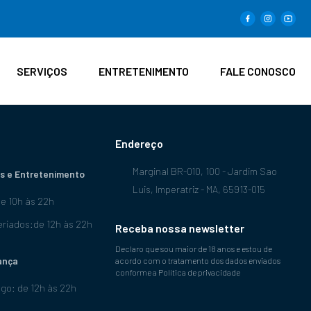
SERVIÇOS
ENTRETENIMENTO
FALE CONOSCO
Endereço
Marginal BR-010, 100 - Jardim Sao
s e Entretenimento
Luis, Imperatriz - MA, 65913-015
de 10h às 22h
riados:de 12h às 22h
Receba nossa newsletter
Declaro que sou maior de 18 anos e estou de
ança
acordo com o tratamento dos dados enviados
conforme a Política de privacidade
go: de 12h às 22h