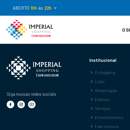
ABERTO
10h
às
22h
O S
Institucional
O shopping
Lojas
Alimentação
Siga nossas redes sociais
Eventos
Serviços
Entretenimento
Fale conosco