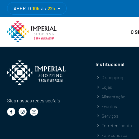
ABERTO
10h
às
22h
O S
Institucional
O shopping
Lojas
Alimentação
Siga nossas redes sociais
Eventos
Serviços
Entretenimento
Fale conosco