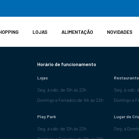
HOPPING
LOJAS
ALIMENTAÇÃO
NOVIDADES
Horário de funcionamento
Lojas
Restaurante
Seg. à sáb: de 10h às 22h
Seg. à sáb: 
Domingo e Feriados:de 14h às 22h
Domingo e Fe
Play Park
Lugar de Cri
Seg. à sáb: de 12h às 22h
Seg. à Domin
Domingo e Feriados:de 12h às 20h