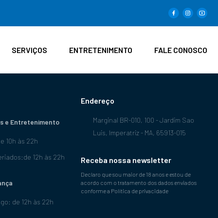
SERVIÇOS
ENTRETENIMENTO
FALE CONOSCO
Endereço
Marginal BR-010, 100 - Jardim Sao
s e Entretenimento
Luis, Imperatriz - MA, 65913-015
de 10h às 22h
riados:de 12h às 22h
Receba nossa newsletter
Declaro que sou maior de 18 anos e estou de
ança
acordo com o tratamento dos dados enviados
conforme a Política de privacidade
go: de 12h às 22h